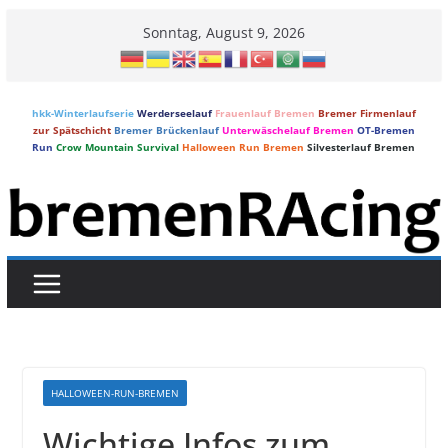
Skip
Sonntag, August 9, 2026
to
content
hkk-Winterlaufserie
Werderseelauf
Frauenlauf Bremen
Bremer Firmenlauf
zur Spätschicht
Bremer Brückenlauf
Unterwäschelauf Bremen
OT-Bremen
Run
Crow Mountain Survival
Halloween Run Bremen
Silvesterlauf Bremen
HALLOWEEN-RUN-BREMEN
Wichtige Infos zum