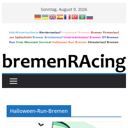
Skip
Sonntag, August 9, 2026
to
content
hkk-Winterlaufserie
Werderseelauf
Frauenlauf Bremen
Bremer Firmenlauf
zur Spätschicht
Bremer Brückenlauf
Unterwäschelauf Bremen
OT-Bremen
Run
Crow Mountain Survival
Halloween Run Bremen
Silvesterlauf Bremen
Halloween-Run-Bremen