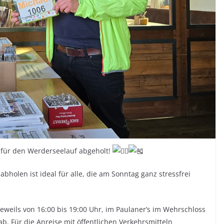
 für den Werderseelauf abgeholt!
bholen ist ideal für alle, die am Sonntag ganz stressfrei
jeweils von 16:00 bis 19:00 Uhr, im Paulaner’s im Wehrschloss
b. Für die Anreise mit öffentlichen Verkehrsmitteln