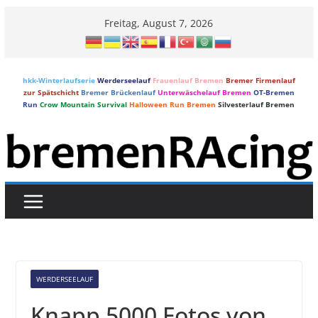
Skip
Freitag, August 7, 2026
to
content
hkk-Winterlaufserie
Werderseelauf
Frauenlauf Bremen
Bremer Firmenlauf
zur Spätschicht
Bremer Brückenlauf
Unterwäschelauf Bremen
OT-Bremen
Run
Crow Mountain Survival
Halloween Run Bremen
Silvesterlauf Bremen
WERDERSEELAUF
Knapp 5000 Fotos von