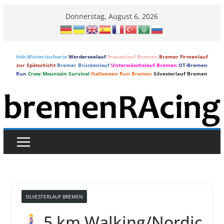
Skip
Donnerstag, August 6, 2026
to
content
hkk-Winterlaufserie
Werderseelauf
Frauenlauf Bremen
Bremer Firmenlauf
zur Spätschicht
Bremer Brückenlauf
Unterwäschelauf Bremen
OT-Bremen
Run
Crow Mountain Survival
Halloween Run Bremen
Silvesterlauf Bremen
SILVESTERLAUF BREMEN
5 km Walking/Nordic