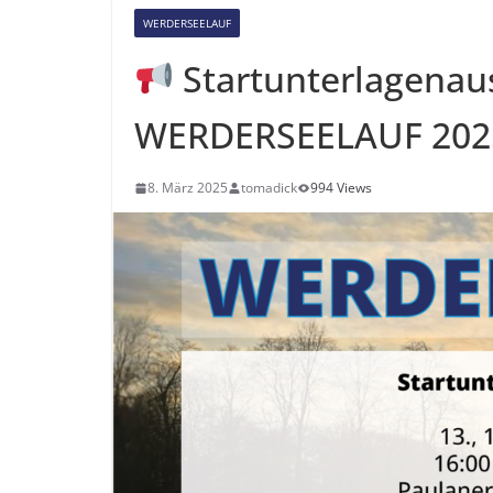
WERDERSEELAUF
Startunterlagenaus
WERDERSEELAUF 20
8. März 2025
tomadick
994 Views