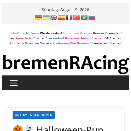
Skip
Sonntag, August 9, 2026
to
content
hkk-Winterlaufserie
Werderseelauf
Frauenlauf Bremen
Bremer Firmenlauf
zur Spätschicht
Bremer Brückenlauf
Unterwäschelauf Bremen
OT-Bremen
Run
Crow Mountain Survival
Halloween Run Bremen
Silvesterlauf Bremen
HALLOWEEN-RUN-BREMEN
Halloween-Run