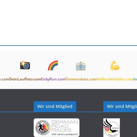
e.com
DeinLauffoto.com
EnbyRun.com
Firmenrabatt.com
HelfendeHelden.com
In
Wir sind Mitglied
Wir sind Mitgl